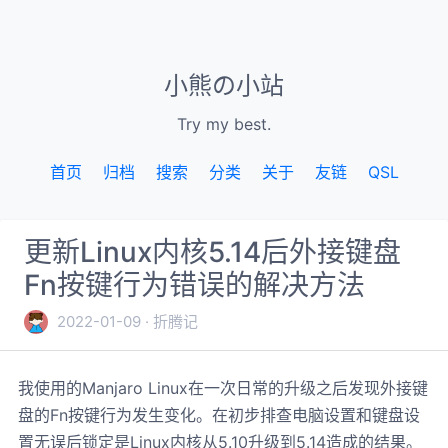
小熊の小站
Try my best.
首页
归档
搜索
分类
关于
友链
QSL
更新Linux内核5.14后外接键盘
Fn按键行为错误的解决方法
2022-01-09
折腾记
我使用的Manjaro Linux在一次日常的升级之后发现外接键
盘的Fn按键行为发生变化。在初步排查电脑设置和键盘设
置无误后锁定是Linux内核从5.10升级到5.14造成的结果。