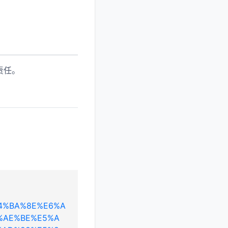
责任。
%E4%BA%8E%E6%A
%AE%BE%E5%A