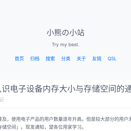
小熊の小站
Try my best.
首页
归档
搜索
分类
关于
友链
QSL
认识电子设备内存大小与存储空间的
记
普及，使用电子产品的用户数量逐年升高。但是较大部分的用户
存储空间」。现发通知，望各位用家学习。