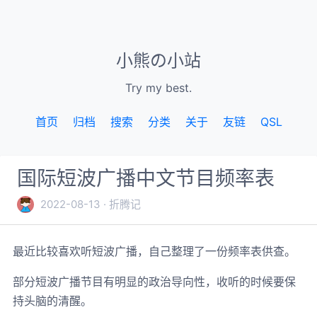
小熊の小站
Try my best.
首页
归档
搜索
分类
关于
友链
QSL
国际短波广播中文节目频率表
2022-08-13
折腾记
最近比较喜欢听短波广播，自己整理了一份频率表供查。
部分短波广播节目有明显的政治导向性，收听的时候要保
持头脑的清醒。