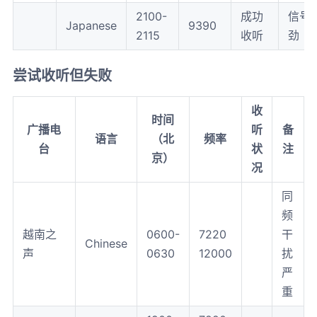
2100-
成功
信号
Japanese
9390
2115
收听
劲
尝试收听但失败
收
时间
广播电
听
备
语言
（北
频率
台
状
注
京）
况
同
频
越南之
0600-
7220
干
Chinese
声
0630
12000
扰
严
重